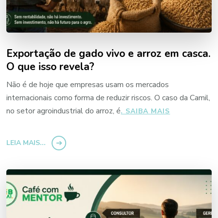
Exportação de gado vivo e arroz em casca.
O que isso revela?
Não é de hoje que empresas usam os mercados
internacionais como forma de reduzir riscos. O caso da Camil,
no setor agroindustrial do arroz, é
“EXPORTAÇ
. SAIBA MAIS
DE
GADO
LEIA MAIS...
VIVO
E
ARROZ
EM
CASCA.
O
QUE