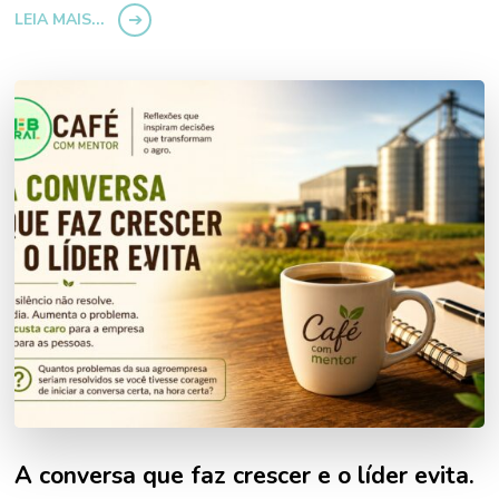
LEIA MAIS...
QUE
FAZ
NÃO
GARANTE
QUE
VOCÊ
ESTEJA
PRONTO
PARA
O
PRÓXIMO.”
A conversa que faz crescer e o líder evita.