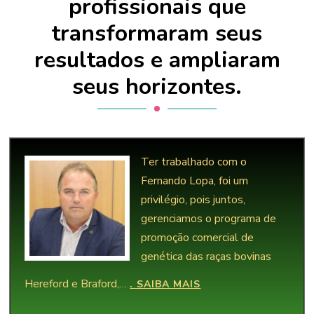
profissionais que
transformaram seus
resultados e ampliaram
seus horizontes.
Ter trabalhado com o
Fernando Lopa, foi um
privilégio, pois juntos,
gerenciamos o programa de
promoção comercial de
genética das raças bovinas
Hereford e Braford,…
“FERNANDO HENRI
. SAIBA MAIS