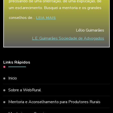
precisando de uma orientação, de uma explicação, de
um esclarecimento. Busquei a mentoria e os grandes
conselhos de…
“LÉLIO GUIMARÃES”
LEIA MAIS
Lélio Guimarães
L.E. Guimarães Sociedade de Advogados
Links Rápidos
Inicio
Sobre a WebRural
Mentoria e Aconselhamento para Produtores Rurais