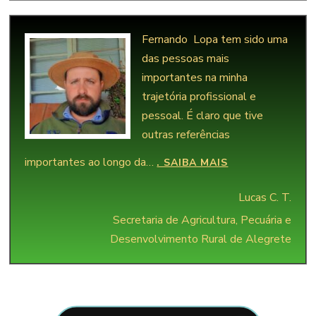
Fernando Lopa tem sido uma
das pessoas mais
importantes na minha
trajetória profissional e
pessoal. É claro que tive
outras referências
importantes ao longo da…
“LUCAS SENA”
. SAIBA MAIS
Lucas C. T.
Secretaria de Agricultura, Pecuária e
Desenvolvimento Rural de Alegrete