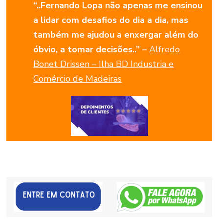
“..Fernando Lopa não apenas me ensinou
a lidar com desafios do dia a dia, mas
também me ajudou a enxergar além do
óbvio, a tomar decisões..” –
Alfredo
Bonet Drissen – Ilha BD Industria e
Comércio de Madeiras