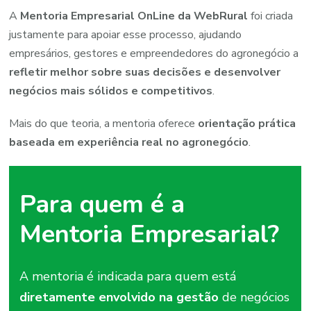
A
Mentoria
Empresarial OnLine
da
WebRural
foi
criada
justamente
para
apoiar
esse
processo,
ajudando
empresários,
gestores
e
empreendedores
do
agronegócio
a
refletir
melhor
sobre
suas
decisões
e
desenvolver
negócios
mais
sólidos
e
competitivos
.
Mais
do
que
teoria,
a
mentoria
oferece
orientação
prática
baseada
em
experiência
real
no
agronegócio
.
Para quem é a
Mentoria
Empresarial?
A
mentoria
é
indicada
para
quem
está
diretamente
envolvido
na
gestão
de
negócios