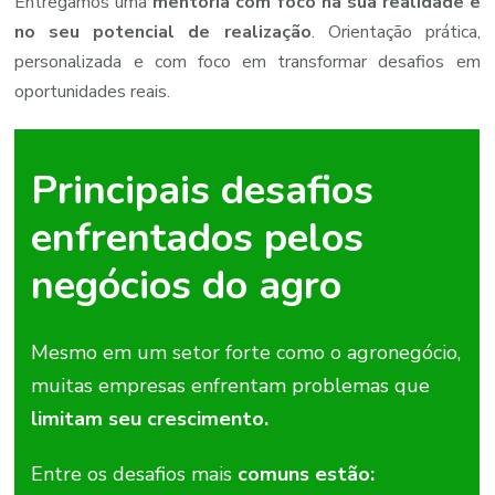
Entregamos uma
mentoria com foco na sua realidade e
no seu potencial de realização
. Orientação prática,
personalizada e com foco em transformar desafios em
oportunidades reais.
Principais
desafios
enfrentados
pelos
negócios
do
agro
Mesmo
em
um
setor
forte
como
o
agronegócio,
muitas
empresas
enfrentam
problemas
que
limitam
seu
crescimento.
Entre
os
desafios
mais
comuns
estão: