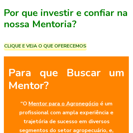
Por que investir e
confiar na
nossa Mentoria?
CLIQUE E VEJA O QUE OFERECEMOS
Para que Buscar um
Mentor?
“O
Mentor para o Agronegócio
é um
profissional com ampla experiência e
trajetória de sucesso em diversos
segmentos do setor agropecuário, e,