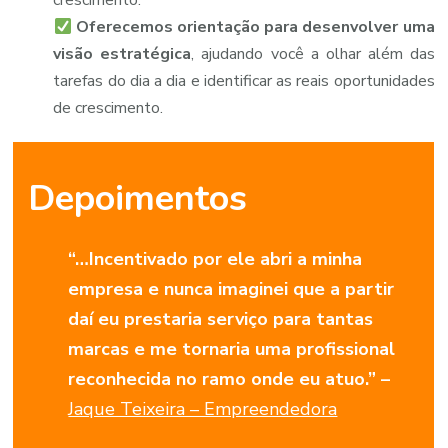
crescimento.
Oferecemos orientação para desenvolver uma
visão estratégica
, ajudando você a olhar além das
tarefas do dia a dia e identificar as reais oportunidades
de crescimento.
Depoimentos
“…Incentivado por ele abri a minha
empresa e nunca imaginei que a partir
daí eu prestaria serviço para tantas
marcas e me tornaria uma profissional
reconhecida no ramo onde eu atuo.” –
Jaque Teixeira – Empreendedora