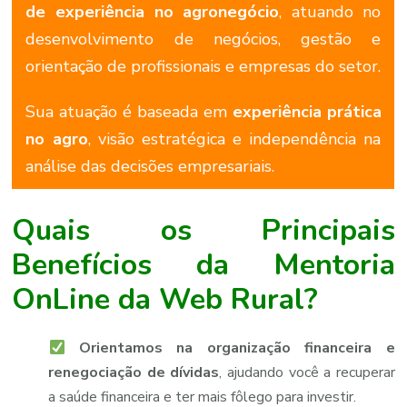
de
experiência
no
agronegócio
,
atuando
no
desenvolvimento
de
negócios,
gestão
e
orientação
de
profissionais
e
empresas
do
setor.
Sua
atuação
é
baseada
em
experiência
prática
no
agro
,
visão
estratégica
e
independência
na
análise
das
decisões
empresariais.
Quais os Principais
B
enefícios da Mentoria
OnLine da Web Rural?
Orientamos na organização financeira e
renegociação de dívidas
, ajudando você a recuperar
a saúde financeira e ter mais fôlego para investir.