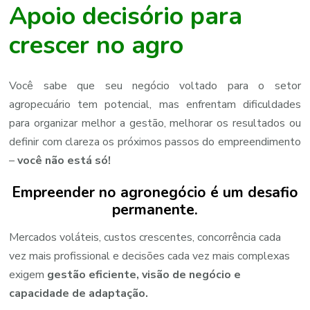
Apoio
decisório
para
c
rescer
no
agro
Você sabe que seu negócio voltado para o setor
agropecuário tem potencial,
mas
enfrentam
dificuldades
para
organizar
melhor
a
gestão,
melhorar
os
resultados
ou
definir
com
clareza
os
próximos
passos
do
empreendimento
–
você não está só!
Empreender
no
agronegócio
é
um
desafio
permanente.
Mercados
voláteis,
custos
crescentes,
concorrência
cada
vez
mais
profissional
e
decisões
cada
vez
mais
complexas
exigem
gestão
eficiente,
visão
de
negócio
e
capacidade
de
adaptação.