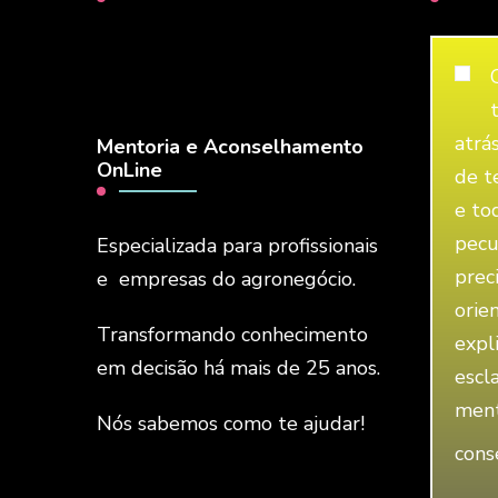
atrá
Mentoria e Aconselhamento
OnLine
de t
e to
pecu
Especializada para profissionais
prec
e empresas do agronegócio.
orie
Transformando conhecimento
expl
em decisão há mais de 25 anos.
escl
ment
Nós sabemos como te ajudar!
cons