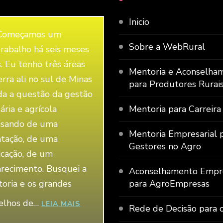
Inicio
Começamos um
Sobre a WebRural
trabalho há seis meses
s. Eu tenho três áreas
Mentoria e Aconselha
erra ali no sul de Minas
para Produtores Rurai
da a questão da gestão
ária e agrícola
Mentoria para Carreira
isando de uma
Mentoria Empresarial 
ntação, de uma
Gestores no Agro
icação, de um
arecimento. Busquei a
Aconselhamento Empre
oria e os grandes
para AgroEmpresas
elhos de…
“LÉLIO GUIMARÃES”
LEIA MAIS
Rede de Decisão para 