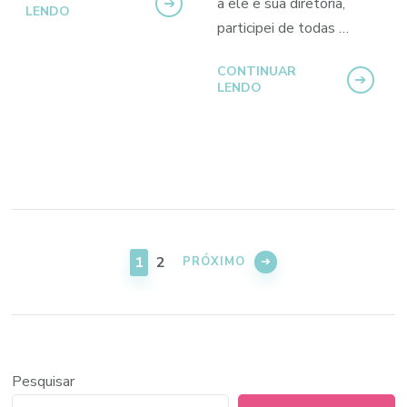
a ele e sua diretoria,
LENDO
participei de todas …
CONTINUAR
LENDO
Paginação
de
PÁGINA
PÁGINA
1
2
PRÓXIMO
posts
Pesquisar