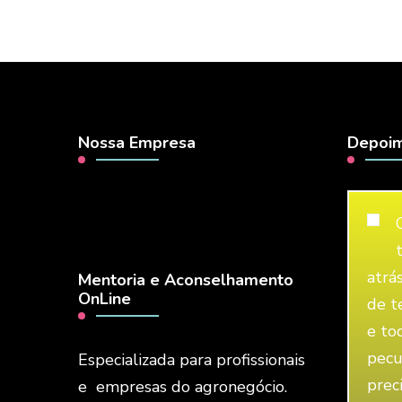
Nossa Empresa
Depoim
atrá
Mentoria e Aconselhamento
OnLine
de t
e to
pecu
Especializada para profissionais
prec
e empresas do agronegócio.