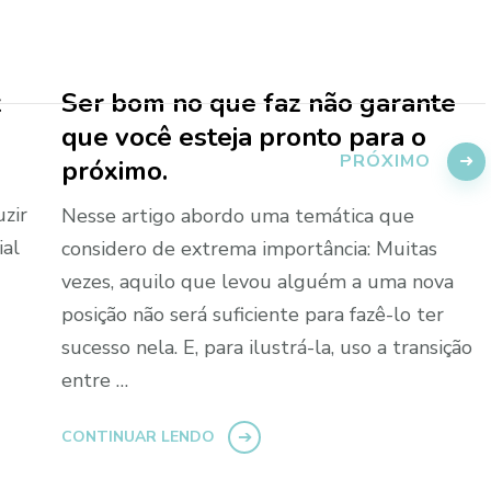
z
Ser bom no que faz não garante
que você esteja pronto para o
PRÓXIMO
próximo.
zir
Nesse artigo abordo uma temática que
ial
considero de extrema importância: Muitas
vezes, aquilo que levou alguém a uma nova
posição não será suficiente para fazê-lo ter
sucesso nela. E, para ilustrá-la, uso a transição
entre …
CONTINUAR LENDO