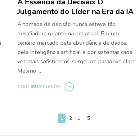
A Essência da Decisão: O
Julgamento do Líder na Era da IA
A tomada de decisão nunca esteve tão
desafiadora quanto na era atual. Em um
cenário marcado pela abundância de dados,
a
pela inteligência artificial e por sistemas cada
vez mais sofisticados, surge um paradoxo claro.
Mesmo …
CONTINUAR LENDO
PÁGINA
PÁGINA
PÁGINA
1
2
…
5