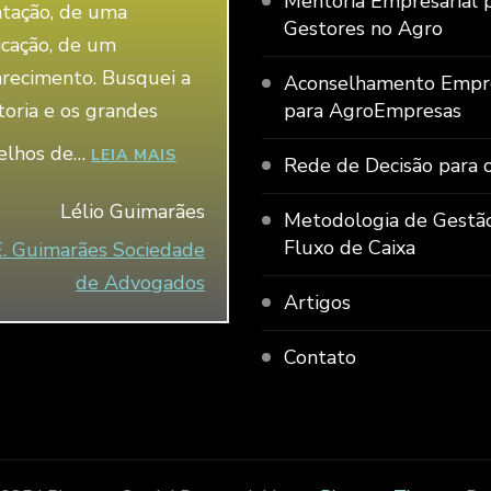
Mentoria Empresarial 
ntação, de uma
Gestores no Agro
icação, de um
arecimento. Busquei a
Aconselhamento Empre
oria e os grandes
para AgroEmpresas
elhos de…
“LÉLIO GUIMARÃES”
LEIA MAIS
Rede de Decisão para 
Lélio Guimarães
Metodologia de Gestã
Fluxo de Caixa
E. Guimarães Sociedade
de Advogados
Artigos
Contato