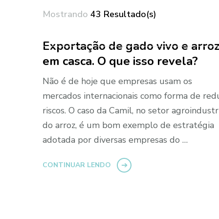
Mostrando
43 Resultado(s)
Exportação de gado vivo e arro
Paginação
em casca. O que isso revela?
de
Não é de hoje que empresas usam os
posts
mercados internacionais como forma de redu
riscos. O caso da Camil, no setor agroindustr
do arroz, é um bom exemplo de estratégia
adotada por diversas empresas do …
CONTINUAR LENDO