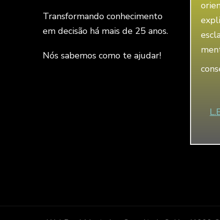
orie
Transformando conhecimento
expl
em decisão há mais de 25 anos.
escl
ment
Nós sabemos como te ajudar!
cons
L.