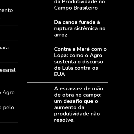
da Produtividade no
Campo Brasileiro
mento
s
Da canoa furada à
ruptura sistêmica no
arroz
para
Contra a Maré com o
Lopa: como o Agro
sustenta o discurso
de Lula contra os
sarial
EUA
A escassez de mão
o Agro
de obra no campo:
um desafio que o
o pelo
aumento da
produtividade não
resolve.