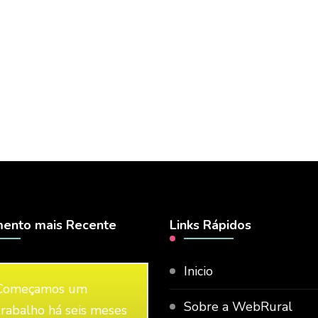
ento mais Recente
Links Rápidos
Inicio
Começamos um
Sobre a WebRural
trabalho há seis meses