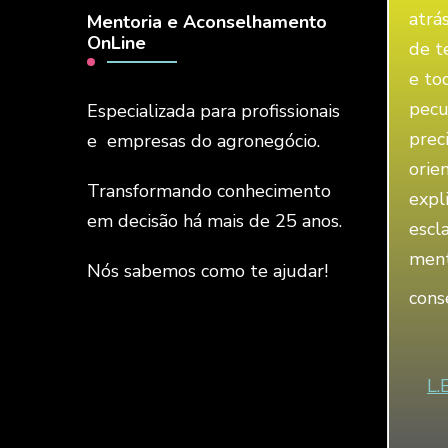
atrá
Mentoria e Aconselhamento
OnLine
de t
e to
pecu
Especializada para profissionais
prec
e empresas do agronegócio.
orie
Transformando conhecimento
expl
em decisão há mais de 25 anos.
escl
ment
Nós sabemos como te ajudar!
cons
L.