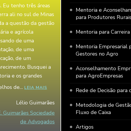
s. Eu tenho três áreas
Mentoria e Aconselha
erra ali no sul de Minas
para Produtores Rurai
da a questão da gestão
ária e agrícola
Mentoria para Carreira
isando de uma
Mentoria Empresarial 
ntação, de uma
Gestores no Agro
icação, de um
arecimento. Busquei a
Aconselhamento Empre
oria e os grandes
para AgroEmpresas
elhos de…
“LÉLIO GUIMARÃES”
LEIA MAIS
Rede de Decisão para 
Lélio Guimarães
Metodologia de Gestã
Fluxo de Caixa
E. Guimarães Sociedade
de Advogados
Artigos