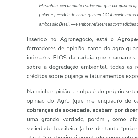
Maranhão, comunidade tradicional que conquistou apen
pujante pecuária de corte, que em 2024 movimentou 
ambos são Brasil — e ambos refletem as contradições d
Inserido no Agronegócio, está o
Agropec
formadores de opinião, tanto do agro qua
inúmeros ELOS da cadeia que chamamos de
sobre a degradação ambiental, todas as re
créditos sobre pujança e faturamentos expre
Na minha opinião, a culpa é do próprio set
opinião do Agro (que me enquadro de c
cobranças da sociedade, acabam por dizer
uma grande verdade, porém , como efei
sociedade brasileira (a luz de tanta “pujan
afinal, “
se alguém é apontado como culpad