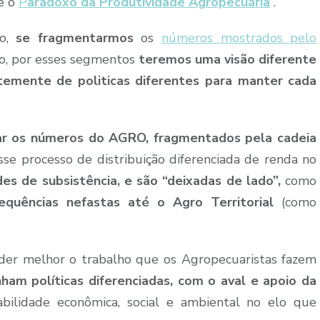
e o
P
aradoxo da Produtividade Agropecuária
.
go,
se fragmentarmos
os
números mostrados pelo
o, por esses segmentos
teremos uma visão diferente
temente de politicas diferentes para manter cada
ar os números do AGRO, fragmentados pela cadeia
se processo de distribuição diferenciada de renda no
es de subsistência, e são “deixadas de lado”,
como
quências nefastas até o Agro Territorial
(como
nder melhor o trabalho que os Agropecuaristas fazem
ham políticas diferenciadas, com o aval e apoio da
abilidade econômica, social e ambiental no elo que