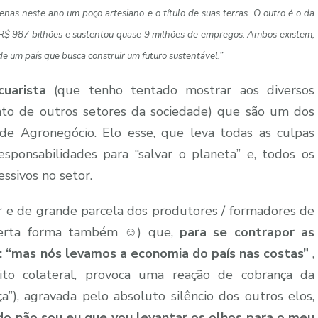
as neste ano um poço artesiano e o título de suas terras. O outro é o da
R$ 987 bilhões e sustentou quase 9 milhões de empregos. Ambos existem,
e um país que busca construir um futuro sustentável.”
uarista
(que tenho tentado mostrar aos diversos
nto de outros setores da sociedade) que são um dos
 Agronegócio. Elo esse, que leva todas as culpas
sponsabilidades para “salvar o planeta” e, todos os
ssivos no setor.
or e de grande parcela dos produtores / formadores de
erta forma também ☺️) que,
para se contrapor as
: “mas nós levamos a economia do país nas costas”
,
to colateral, provoca uma reação de cobrança da
ça”), agravada pelo absoluto silêncio dos outros elos,
o não sou eu que vou levantar os olhos para o meu