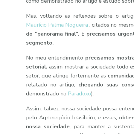
como demonstrado no artigo e estudo sobr
Mas, voltando as reflexões sobre o arti
Maurício Palma Nogueira
, citados no mesm
do “panorama final”
.
E precisamos urgen
segmento.
No meu entendimento
precisamos mostr
setorial,
assim mostrar a sociedade todo es
setor, que atinge fortemente as
comunidad
relatado no artigo,
chegando suas conse
demonstrado no
Paradoxo
).
Assim, talvez, nossa sociedade possa ente
pelo Agronegócio brasileiro, e esses,
obten
nossa sociedade
, para manter a sustent