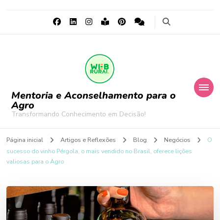
Mentoria e Aconselhamento para o
Agro
Transformando Conhecimento em Decisão!
Página inicial
Artigos e Reflexões
Blog
Negócios
O
sucesso do vinho Pérgola, o mais vendido no Brasil, oferece lições
valiosas para o Agro