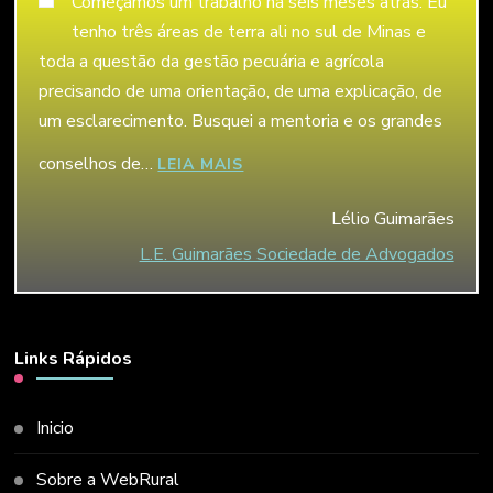
Começamos um trabalho há seis meses atrás. Eu
tenho três áreas de terra ali no sul de Minas e
toda a questão da gestão pecuária e agrícola
precisando de uma orientação, de uma explicação, de
um esclarecimento. Busquei a mentoria e os grandes
conselhos de…
“LÉLIO GUIMARÃES”
LEIA MAIS
Lélio Guimarães
L.E. Guimarães Sociedade de Advogados
Links Rápidos
Inicio
Sobre a WebRural