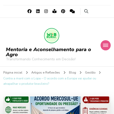
Mentoria e Aconselhamento para o
Agro
Transformando Conhecimento em Decisão!
Página inicial
Artigos e Reflexões
Blog
Gestão
Contra a maré com o Lopa – O acordo com a Europa vai ajudar ou
atrapalhar o produtor brasileiro?