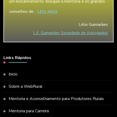
um esclarecimento. Busquei a mentoria e os grandes
conselhos de…
“LÉLIO GUIMARÃES”
LEIA MAIS
Lélio Guimarães
L.E. Guimarães Sociedade de Advogados
Links Rápidos
Inicio
Sobre a WebRural
Mentoria e Aconselhamento para Produtores Rurais
Mentoria para Carreira