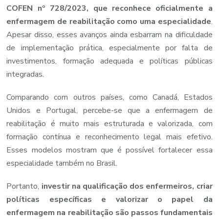
COFEN
nº
728/
2023,
que
reconhece
oficialmente
a
enfermagem
de
reabilitação
como
uma
especialidade
.
Apesar
disso,
esses
avanços
ainda
esbarram
na
dificuldade
de
implementação
prática,
especialmente
por
falta
de
investimentos,
formação
adequada
e
políticas
públicas
integradas.
Comparando
com
outros
países,
como
Canadá,
Estados
Unidos
e
Portugal,
percebe-
se
que
a
enfermagem
de
reabilitação
é
muito
mais
estruturada
e
valorizada,
com
formação
contínua
e
reconhecimento
legal
mais
efetivo.
Esses
modelos
mostram
que
é
possível
fortalecer
essa
especialidade
também
no
Brasil.
Portanto,
investir
na
qualificação
dos
enfermeiros,
criar
políticas
específicas
e
valorizar
o
papel
da
enfermagem
na
reabilitação
são
passos
fundamentais