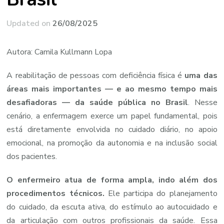
Updated on
26/08/2025
Autora: Camila Kullmann Lopa
A
reabilitação
de
pessoas
com
deficiência
física
é
uma
das
áreas
mais
importantes —
e
ao
mesmo
tempo
mais
desafiadoras —
da
saúde
pública
no
Brasil
.
Nesse
cenário,
a
enfermagem
exerce
um
papel
fundamental,
pois
está
diretamente
envolvida
no
cuidado
diário,
no
apoio
emocional,
na
promoção
da
autonomia
e
na
inclusão
social
dos
pacientes.
O
enfermeiro
atua
de
forma
ampla,
indo
além
dos
procedimentos
técnicos.
Ele
participa
do
planejamento
do
cuidado,
da
escuta
ativa,
do
estímulo
ao
autocuidado
e
da
articulação
com
outros
profissionais
da
saúde.
Essa