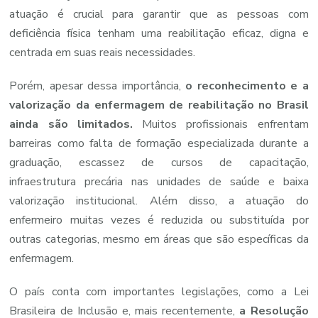
atuação
é
crucial
para
garantir
que
as
pessoas
com
deficiência
física
tenham
uma
reabilitação
eficaz,
digna
e
centrada
em
suas
reais
necessidades.
Porém,
apesar
dessa
importância,
o
reconhecimento
e
a
valorização
da
enfermagem
de
reabilitação
no
Brasil
ainda
são
limitados.
Muitos
profissionais
enfrentam
barreiras
como
falta
de
formação
especializada
durante
a
graduação,
escassez
de
cursos
de
capacitação,
infraestrutura
precária
nas
unidades
de
saúde
e
baixa
valorização
institucional.
Além
disso,
a
atuação
do
enfermeiro
muitas
vezes
é
reduzida
ou
substituída
por
outras
categorias,
mesmo
em
áreas
que
são
específicas
da
enfermagem.
O
país
conta
com
importantes
legislações,
como
a
Lei
Brasileira
de
Inclusão
e,
mais
recentemente,
a
Resolução