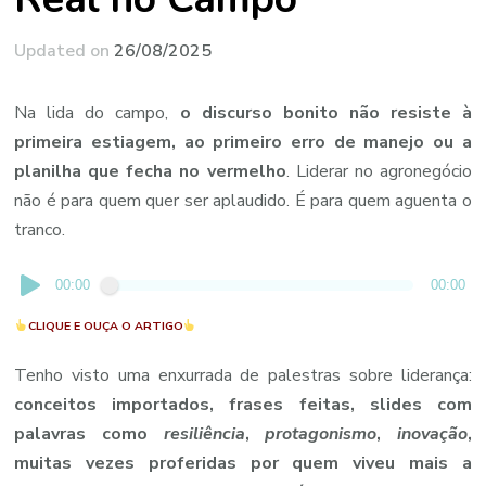
Updated on
26/08/2025
Na lida do campo,
o discurso bonito não resiste à
primeira estiagem, ao primeiro erro de manejo ou a
planilha que fecha no vermelho
. Liderar no agronegócio
não é para quem quer ser aplaudido. É para quem aguenta o
tranco.
Tocador
00:00
00:00
de
CLIQUE E OUÇA O ARTIGO
áudio
Tenho visto uma enxurrada de palestras sobre liderança:
conceitos importados, frases feitas, slides com
palavras como
resiliência
,
protagonismo
,
inovação
,
muitas vezes proferidas por quem viveu mais a