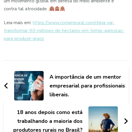
um movimento global em defesa do meio ambiente e
contra tal atrocidade .
Leia mais em:
https://www.comprerural.com/china-vai-
transformar-90-milhoes-de-hectares-em-terras-agricolas-
para-produzir-graos
Navegação
de
A importância de um mentor
post
empresarial para profissionais
liberais.
18 anos depois como está
trabalhando a maioria dos
produtores rurais no Brasil?