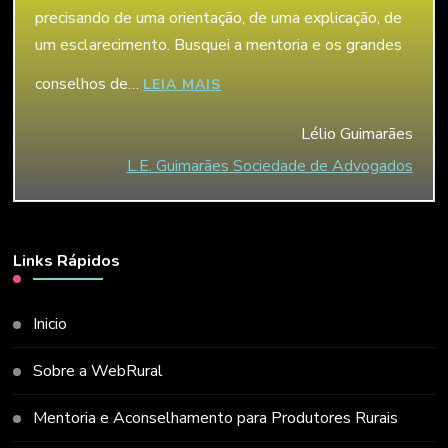
precisando de uma orientação, de uma explicação, de
um esclarecimento. Busquei a mentoria e os grandes
conselhos de…
“LÉLIO GUIMARÃES”
LEIA MAIS
Lélio Guimarães
L.E. Guimarães Sociedade de Advogados
Links Rápidos
Inicio
Sobre a WebRural
Mentoria e Aconselhamento para Produtores Rurais