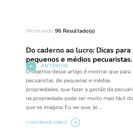
Mostrando
96 Resultado(s)
Do caderno ao lucro: Dicas para
Paginação
pequenos e médios pecuaristas.
de
ANTERIOR
O objetivo desse artigo é mostrar que para
posts
pecuaristas, de pequenas e médias
propriedades, que fazer a gestão da pecuári
na propriedade pode ser muito mais fácil d
que se imagina. Eu sei que, às …
CONTINUAR LENDO