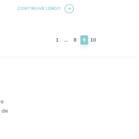
CONTINUAR LENDO
PÁGINA
PÁGINA
PÁGINA
PÁGINA
1
…
8
9
10
de
a de